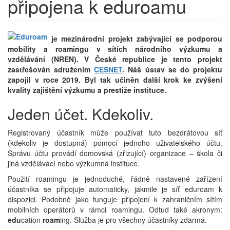
připojena k eduroamu
je mezinárodní projekt zabývající se podporou
mobility a roamingu v sítích národního výzkumu a
vzdělávání (NREN). V České republice je tento projekt
zastřešován sdružením
CESNET
. Náš ústav se do projektu
zapojil v roce 2019. Byl tak učiněn další krok ke zvýšení
kvality zajištění výzkumu a prestiže instituce.
Jeden účet. Kdekoliv.
Registrovaný účastník může používat tuto bezdrátovou síť
(kdekoliv je dostupná) pomocí jednoho uživatelského účtu.
Správu účtu provádí domovská (zřizující) organizace – škola či
jiná vzdělávací nebo výzkumná instituce.
Použití roamingu je jednoduché, řádně nastavené zařízení
účastníka se připojuje automaticky, jakmile je síť eduroam k
dispozici. Podobně jako funguje připojení k zahraničním sítím
mobilních operátorů v rámci roamingu. Odtud také akronym:
edu
cation
roam
ing. Služba je pro všechny účastníky zdarma.