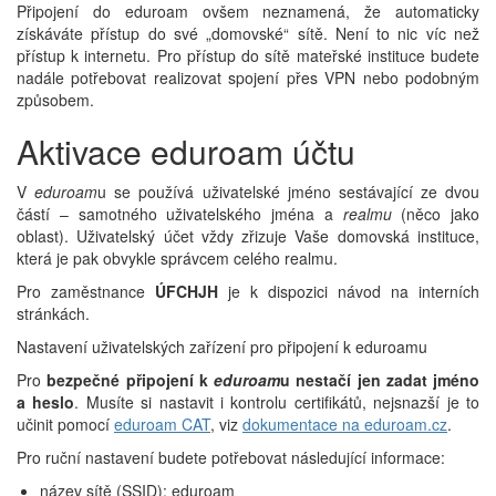
Připojení do eduroam ovšem neznamená, že automaticky
získáváte přístup do své „domovské“ sítě. Není to nic víc než
přístup k internetu. Pro přístup do sítě mateřské instituce budete
nadále potřebovat realizovat spojení přes VPN nebo podobným
způsobem.
Aktivace eduroam účtu
V
eduroam
u se používá uživatelské jméno sestávající ze dvou
částí – samotného uživatelského jména a
realmu
(něco jako
oblast). Uživatelský účet vždy zřizuje Vaše domovská instituce,
která je pak obvykle správcem celého realmu.
Pro zaměstnance
ÚFCHJH
je k dispozici návod na interních
stránkách.
Nastavení uživatelských zařízení pro připojení k eduroamu
Pro
bezpečné připojení k
eduroam
u nestačí jen zadat jméno
a heslo
. Musíte si nastavit i kontrolu certifikátů, nejsnazší je to
učinit pomocí
eduroam CAT
, viz
dokumentace na eduroam.cz
.
Pro ruční nastavení budete potřebovat následující informace:
název sítě (SSID): eduroam