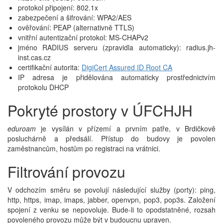
protokol připojení: 802.1x
zabezpečení a šifrování: WPA2/AES
ověřování: PEAP (alternativně TTLS)
vnitřní autentizační protokol: MS-CHAPv2
jméno RADIUS serveru (zpravidla automaticky): radius.jh-
inst.cas.cz
certifikační autorita:
DigiCert Assured ID Root CA
IP adresa je přidělována automaticky prostřednictvím
protokolu DHCP
Pokryté prostory v ÚFCHJH
eduroam
je vysílán v přízemí a prvním patře, v Brdičkově
posluchárně a předsálí. Přístup do budovy je povolen
zaměstnancům, hostům po registraci na vrátnici.
Filtrování provozu
V odchozím směru se povolují následující služby (porty): ping,
http, https, imap, imaps, jabber, openvpn, pop3, pop3s. Založení
spojení z venku se nepovoluje. Bude-li to opodstatněné, rozsah
povoleného provozu může být v budoucnu upraven.