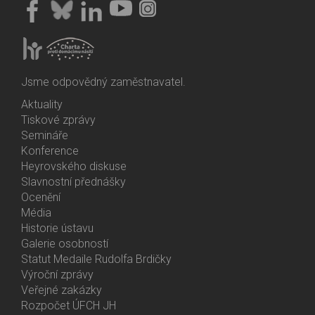
Jsme odpovědný zaměstnavatel.
Aktuality
Bottom
Tiskové zprávy
Menu
Semináře
Activities
Konference
Heyrovského diskuse
Slavnostní přednášky
Ocenění
Média
Historie ústavu
Galerie osobností
Statut Medaile Rudolfa Brdičky
Výroční zprávy
Bottom
Veřejné zakázky
Menu
Rozpočet ÚFCH JH