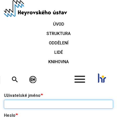
Přejít
k
hlavnímu
obsahu
ÚVOD
STRUKTURA
ODDĚLENÍ
LIDÉ
KNIHOVNA
.
Uživatelské jméno
Heslo