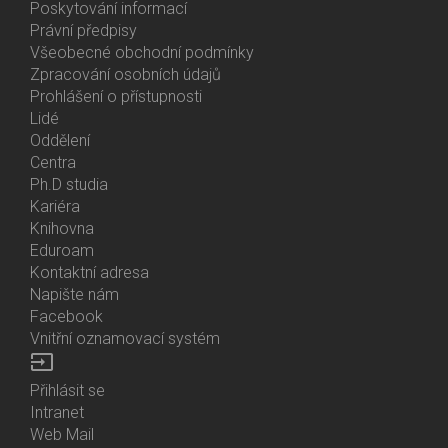
About
Poskytování informací
Us
Právní předpisy
Všeobecné obchodní podmínky
Zpracování osobních údajů
Prohlášení o přístupnosti
Lidé
Bottom
Oddělení
Menu
Centra
Contacts
Ph.D studia
Kariéra
Knihovna
Eduroam
Kontaktní adresa
Napište nám
Facebook
Vnitřní oznamovací systém
input
Přihlásit se
Bottom
Intranet
Menu
Web Mail