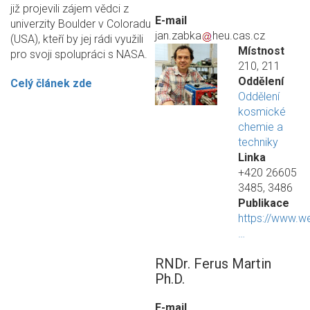
již projevili zájem vědci z
E-mail
univerzity Boulder v Coloradu
jan.zabka
heu.cas.cz
(USA), kteří by jej rádi využili
Místnost
pro svoji spolupráci s NASA.
210, 211
Oddělení
Celý článek zde
Oddělení
kosmické
chemie a
techniky
Linka
+420 26605
3485, 3486
Publikace
https://www.w
…
RNDr. Ferus Martin
Ph.D.
E-mail