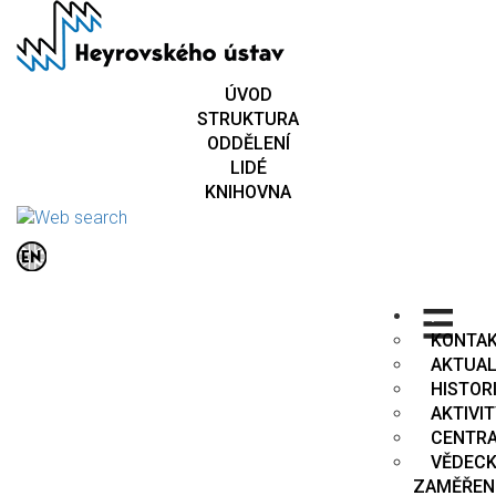
Přejít
k
hlavnímu
obsahu
ÚVOD
STRUKTURA
ODDĚLENÍ
LIDÉ
KNIHOVNA
.
KONTA
AKTUAL
HISTOR
AKTIVI
CENTR
VĚDEC
ZAMĚŘEN