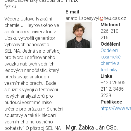
Československý časopis pro
fyziku
E-mail
anatolii.spesyvyi
heu.cas.cz
Vědci z Ústavu fyzikální
Místnost
chemie J. Heyrovského ve
226, 210,
spolupráci s univerzitou v
216
Lipsku vytvořili generátor
Oddělení
vybraných nanočástic
Oddělení
SELINA. Jedná se o přístroj
kosmické
pro tvorbu definovaného
chemie a
svazku nabitých vodních
techniky
ledových nanočástic, který
Linka
představuje analogon
+420 26605
vesmírného prachu. Bude
2112, 3485,
sloužit k vývoji a testování
3239
nových analyzátorů pro
Publikace
budoucí vesmírné mise
https://www.w
určené pro průzkum Sluneční
…
soustavy a také k hledání
vesmírného nerostného
Mgr. Žabka Ján CSc.
bohatství. O přístroj SELINA