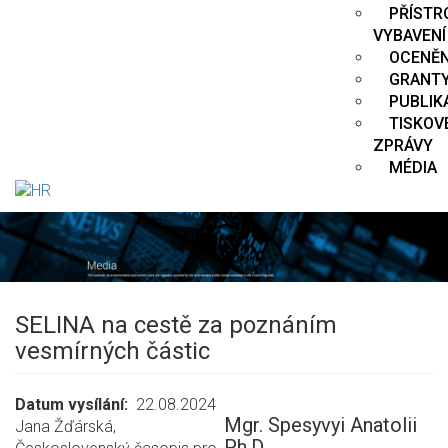
PŘÍSTR
VYBAVENÍ
OCENĚN
GRANT
PUBLIK
TISKOV
ZPRÁVY
MÉDIA
SELINA na cestě za poznáním
vesmírných částic
Datum vysílání
22.08.2024
Mgr. Spesyvyi Anatolii
Jana Žďárská,
Ph.D.