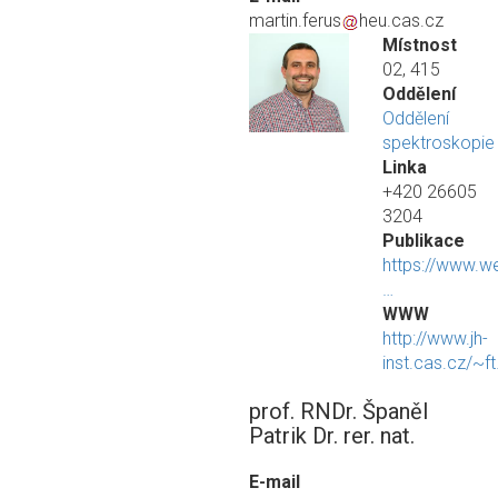
martin.ferus
heu.cas.cz
Místnost
02, 415
Oddělení
Oddělení
spektroskopie
Linka
+420 26605
3204
Publikace
https://www.w
…
WWW
http://www.jh-
inst.cas.cz/~f
prof. RNDr. Španěl
Patrik Dr. rer. nat.
E-mail