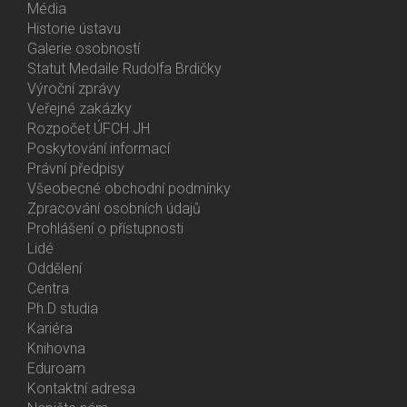
Média
Historie ústavu
Galerie osobností
Statut Medaile Rudolfa Brdičky
Výroční zprávy
Bottom
Veřejné zakázky
Menu
Rozpočet ÚFCH JH
About
Poskytování informací
Us
Právní předpisy
Všeobecné obchodní podmínky
Zpracování osobních údajů
Prohlášení o přístupnosti
Lidé
Bottom
Oddělení
Menu
Centra
Contacts
Ph.D studia
Kariéra
Knihovna
Eduroam
Kontaktní adresa