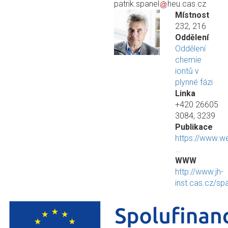
patrik.spanel
heu.cas.cz
Místnost
232, 216
Oddělení
Oddělení
chemie
iontů v
plynné fázi
Linka
+420 26605
3084, 3239
Publikace
https://www.w
…
WWW
http://www.jh-
inst.cas.cz/sp