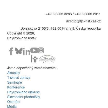
+42026605 3286 / +42026605 2011
director@jh-inst.cas.cz
Dolejškova 2155/3, 182 00 Praha 8, Česká republika
Copyright © 2026,
Heyrovského ústav
Jsme odpovědný zaměstnavatel.
Aktuality
Bottom
Tiskové zprávy
Semináře
Menu
Konference
Heyrovského diskuse
Activities
Slavnostní přednášky
Ocenění
Média