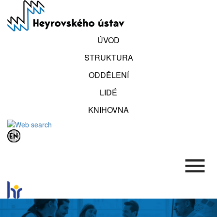
Přejít
k
hlavnímu
obsahu
ÚVOD
STRUKTURA
ODDĚLENÍ
LIDÉ
KNIHOVNA
.