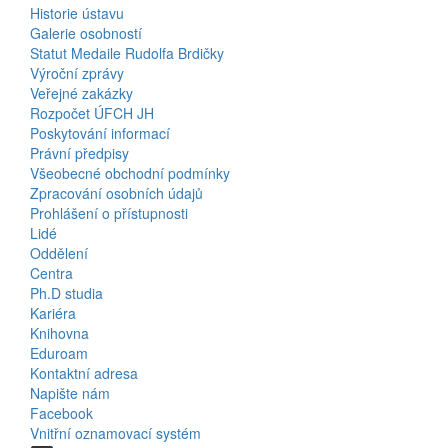
Historie ústavu
Galerie osobností
Statut Medaile Rudolfa Brdičky
Výroční zprávy
Bottom
Veřejné zakázky
Rozpočet ÚFCH JH
Menu
Poskytování informací
Právní předpisy
About
Všeobecné obchodní podmínky
Us
Zpracování osobních údajů
Prohlášení o přístupnosti
Lidé
Bottom
Oddělení
Centra
Menu
Ph.D studia
Kariéra
Contacts
Knihovna
Eduroam
Kontaktní adresa
Napište nám
Facebook
Vnitřní oznamovací systém