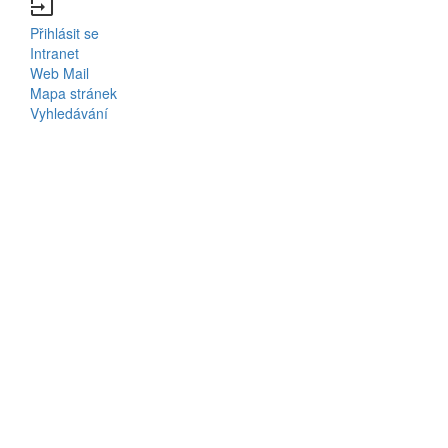
input
Přihlásit se
Bottom
Intranet
Web Mail
Menu
Mapa stránek
Vyhledávání
Login