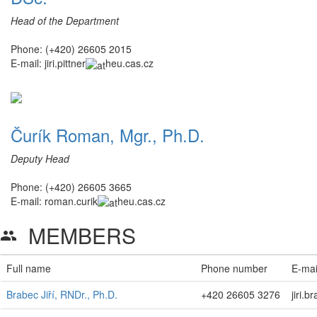
Head of the Department
Phone: (+420) 26605 2015
E-mail:
jiri.pittner
heu.cas.cz
Čurík Roman, Mgr., Ph.D.
Deputy Head
Phone: (+420) 26605 3665
E-mail:
roman.curik
heu.cas.cz
MEMBERS
group
Full name
Phone number
E-mai
Brabec Jiří, RNDr., Ph.D.
+420 26605 3276
jiri.b