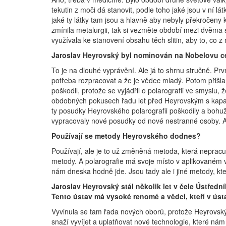
tekutin z moči dá stanovit, podle toho jaké jsou v ní lá
jaké ty látky tam jsou a hlavně aby nebyly překročen
zmínila metalurgii, tak si vezměte období mezi dvěma 
využívala ke stanovení obsahu těch slitin, aby to, co 
Jaroslav Heyrovský byl nominován na Nobelovu cen
To je na dlouhé vyprávění. Ale já to shrnu stručně. Prv
potřeba rozpracovat a že je vědec mladý. Potom přišla 
poškodil, protože se vyjádřil o polarografii ve smyslu
obdobných pokusech řadu let před Heyrovským s kapajíc
ty posudky Heyrovského polarografii poškodily a bohuže
vypracovaly nové posudky od nové nestranné osoby. A t
Používají se metody Heyrovského dodnes?
Používají, ale je to už změněná metoda, která nepracuj
metody. A polarografie má svoje místo v aplikovaném vý
nám dneska hodně jde. Jsou tady ale i jiné metody, které
Jaroslav Heyrovský stál několik let v čele Ústřed
Tento ústav má vysoké renomé a vědci, kteří v úst
Vyvinula se tam řada nových oborů, protože Heyrovský 
snaží vyvíjet a uplatňovat nové technologie, které nám 