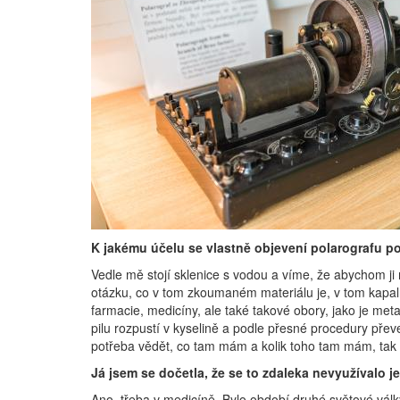
K jakému účelu se vlastně objevení polarografu p
Vedle mě stojí sklenice s vodou a víme, že abychom j
otázku, co v tom zkoumaném materiálu je, v tom kapalné
farmacie, medicíny, ale také takové obory, jako je met
pilu rozpustí v kyselině a podle přesné procedury přev
potřeba vědět, co tam mám a kolik toho tam mám, tak n
Já jsem se dočetla, že se to zdaleka nevyužívalo je
Ano, třeba v medicíně. Bylo období druhé světové válk