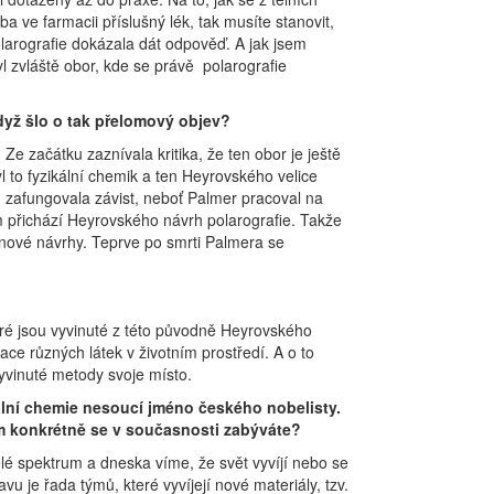
ba ve farmacii příslušný lék, tak musíte stanovit,
larografie dokázala dát odpověď. A jak jsem
l zvláště obor, kde se právě polarografie
dyž šlo o tak přelomový objev?
Ze začátku zaznívala kritika, že ten obor je ještě
l to fyzikální chemik a ten Heyrovského velice
ku zafungovala závist, neboť Palmer pracoval na
m přichází Heyrovského návrh polarografie. Takže
y nové návrhy. Teprve po smrti Palmera se
teré jsou vyvinuté z této původně Heyrovského
ace různých látek v životním prostředí. A o to
 vyvinuté metody svoje místo.
kální chemie nesoucí jméno českého nobelisty.
ím konkrétně se v současnosti zabýváte?
elé spektrum a dneska víme, že svět vyvíjí nebo se
u je řada týmů, které vyvíjejí nové materiály, tzv.