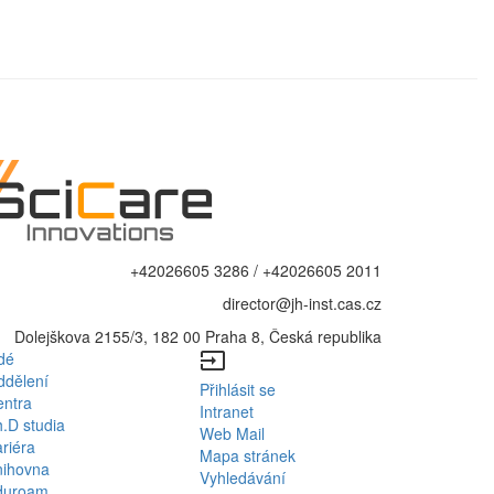
+42026605 3286 / +42026605 2011
director@jh-inst.cas.cz
Dolejškova 2155/3, 182 00 Praha 8, Česká republika
dé
input
Bottom
ddělení
Přihlásit se
entra
Bottom
Menu
Intranet
.D studia
Web Mail
Menu
riéra
Contacts
Mapa stránek
nihovna
Vyhledávání
Login
duroam