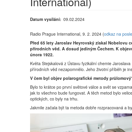
International)
Datum vysílání
09.02.2024
Radio Prague International, 9. 2. 2024 (
odkaz na posl
Před 65 lety Jaroslav Heyrovský získal Nobelovu c
přírodních věd. A dosud jediným Čechem. K objevu 
února 1922.
Květa Stejskalová z Ústavu fyzikální chemie Jaroslav
přírodních věd nezapomnělo. Jeho životní příběh je in
V čem byl objev polarografické metody průlomový
Bylo to krátce po první světové válce a svět se vzpam
jak to všechno bude fungovat. A těch metod bylo velic
optických, co byly na trhu.
Jakmile začala být ta metoda dobře rozpracovaná a byly