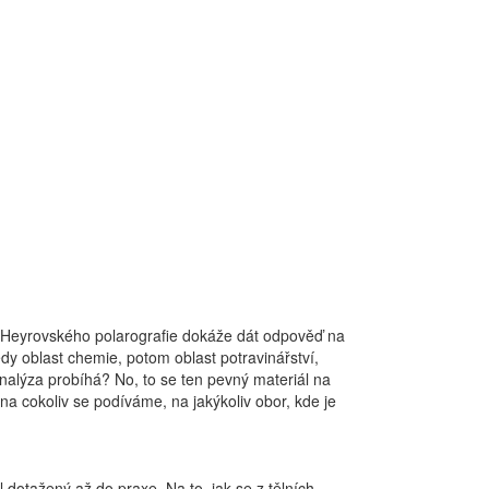
ka Heyrovského polarografie dokáže dát odpověď na
dy oblast chemie, potom oblast potravinářství,
 analýza probíhá? No, to se ten pevný materiál na
na cokoliv se podíváme, na jakýkoliv obor, kde je
dotažený až do praxe. Na to, jak se z tělních