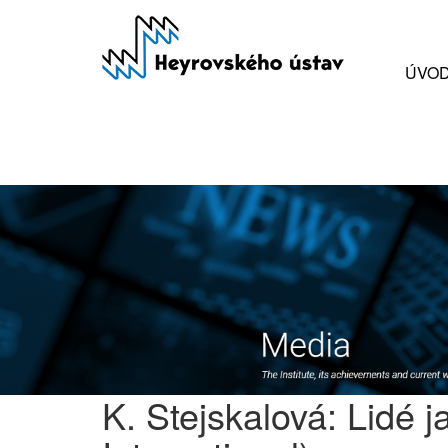
Přejít
k
hlavnímu
ÚVO
obsahu
K. Stejskalová: Lidé