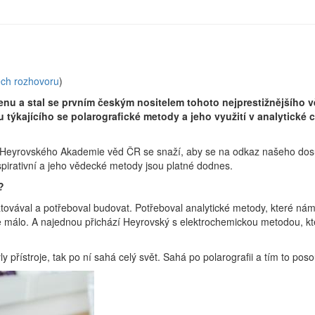
ech rozhovoru
)
enu a stal se prvním českým nositelem tohoto nejprestižnějšího 
týkajícího se polarografické metody a jeho využití v analytické 
a Heyrovského Akademie věd ČR se snaží, aby se na odkaz našeho dosud
spirativní a jeho vědecké metody jsou platné dodnes.
?
atovával a potřeboval budovat. Potřeboval analytické metody, které ná
e málo. A najednou přichází Heyrovský s elektrochemickou metodou, kte
 přístroje, tak po ní sahá celý svět. Sahá po polarografii a tím to po