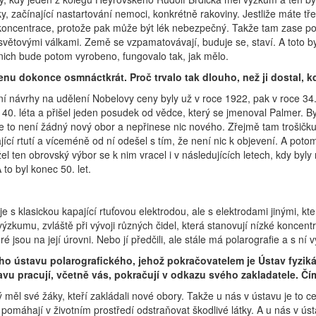
tky, začínající nastartování nemoci, konkrétně rakoviny. Jestliže máte tře
y koncentrace, protože pak může být lék nebezpečný. Takže tam zase po
světovými válkami. Země se vzpamatovávají, buduje se, staví. A toto by
z nich bude potom vyrobeno, fungovalo tak, jak mělo.
u dokonce osmnáctkrát. Proč trvalo tak dlouho, než ji dostal, k
ní návrhy na udělení Nobelovy ceny byly už v roce 1922, pak v roce 34. 
40. léta a přišel jeden posudek od vědce, který se jmenoval Palmer. By
, že to není žádný nový obor a nepřinese nic nového. Zřejmě tam trošič
í rtutí a víceméně od ní odešel s tím, že není nic k objevení. A poto
l ten obrovský výbor se k nim vracel i v následujících letech, kdy byl
o byl konec 50. let.
e s klasickou kapající rtuťovou elektrodou, ale s elektrodami jinými, k
zkumu, zvláště při vývoji různých čidel, která stanovují nízké koncentr
 jsou na její úrovni. Nebo jí předčili, ale stále má polarografie a s ní
ního ústavu polarografického, jehož pokračovatelem je Ústav fyzi
avu pracují, včetně vás, pokračují v odkazu svého zakladatele. Č
měl své žáky, kteří zakládali nové obory. Takže u nás v ústavu je to c
pomáhají v životním prostředí odstraňovat škodlivé látky. A u nás v ústav