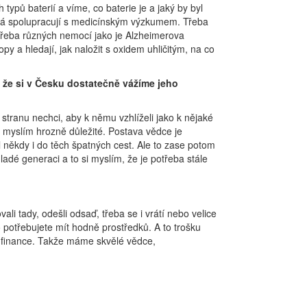
typů baterií a víme, co baterie je a jaký by byl
terá spolupracují s medicínským výzkumem. Třeba
třeba různých nemocí jako je Alzheimerova
 a hledají, jak naložit s oxidem uhličitým, na co
, že si v Česku dostatečně vážíme jeho
stranu nechci, aby k němu vzhlíželi jako k nějaké
 je myslím hrozně důležité. Postava vědce je
l někdy i do těch špatných cest. Ale to zase potom
ladé generaci a to si myslím, že je potřeba stále
 tady, odešli odsaď, třeba se i vrátí nebo velice
o potřebujete mít hodně prostředků. A to trošku
í finance. Takže máme skvělé vědce,