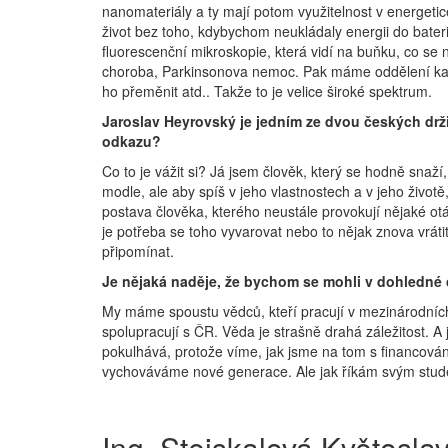
nanomateriály a ty mají potom využitelnost v energetice
život bez toho, kdybychom neukládaly energii do bate
fluorescenční mikroskopie, která vidí na buňku, co s
choroba, Parkinsonova nemoc. Pak máme oddělení katalýz
ho přeměnit atd.. Takže to je velice široké spektrum.
Jaroslav Heyrovský je jedním ze dvou českých drži
odkazu?
Co to je vážit si? Já jsem člověk, který se hodně snaž
modle, ale aby spíš v jeho vlastnostech a v jeho životě, 
postava člověka, kterého neustále provokují nějaké otá
je potřeba se toho vyvarovat nebo to nějak znova vrátit
připomínat.
Je nějaká naděje, že bychom se mohli v dohledné 
My máme spoustu vědců, kteří pracují v mezinárodních 
spolupracují s ČR. Věda je strašně drahá záležitost. A
pokulhává, protože víme, jak jsme na tom s financová
vychováváme nové generace. Ale jak říkám svým student
Ing. Stejskalová Květosla