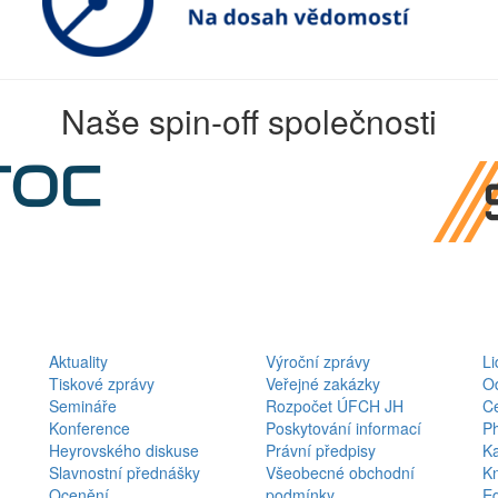
Naše spin-off společnosti
Aktuality
Výroční zprávy
Li
Bottom
Bottom
Tiskové zprávy
Veřejné zakázky
O
Semináře
Rozpočet ÚFCH JH
C
Menu
Menu
Konference
Poskytování informací
Ph
Heyrovského diskuse
Právní předpisy
Ka
Activities
About
Slavnostní přednášky
Všeobecné obchodní
K
Ocenění
podmínky
E