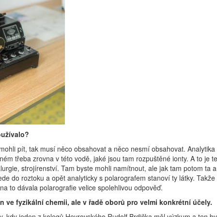
oužívalo?
i mohli pít, tak musí něco obsahovat a něco nesmí obsahovat. Analyti
m třeba zrovna v této vodě, jaké jsou tam rozpuštěné ionty. A to je te
alurgie, strojírenství. Tam byste mohli namítnout, ale jak tam potom ta
ede do roztoku a opět analyticky s polarografem stanoví ty látky. Takže 
a to dávala polarografie velice spolehlivou odpověď.
n ve fyzikální chemii, ale v řadě oborů pro velmi konkrétní účely.
y, kdy jeden z kolegů Heyrovského Rudolf Brdička měl výzkum a ten byl 