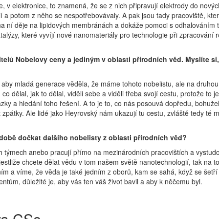
, v elektronice, to znamená, že se z nich připravují elektrody do nových 
rií a potom z něho se nespotřebovávaly. A pak jsou tady pracoviště, k
e na ní děje na lipidových membránách a dokáže pomoci s odhalováním 
y, které vyvíjí nové nanomateriály pro technologie při zpracování ropy
telů Nobelovy ceny a jediným v oblasti přírodních věd. Myslíte si
í, aby mladá generace věděla, že máme tohoto nobelistu, ale na druhou 
co dělal, jak to dělal, viděli sebe a viděli třeba svojí cestu, protože to
zky a hledání toho řešení. A to je to, co nás posouvá dopředu, bohuže
 zpátky. Ale lidé jako Heyrovský nám ukazují tu cestu, zvláště tedy té m
době dočkat dalšího nobelisty z oblasti přírodních věd?
týmech anebo pracují přímo na mezinárodních pracovištích a vystudovali
 jestliže chcete dělat vědu v tom našem světě nanotechnologií, tak na t
ním a víme, že věda je také jedním z oborů, kam se sahá, když se šetř
ům, důležité je, aby vás ten váš život bavil a aby k něčemu byl.
va CSc.