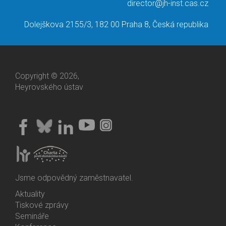
director@jh-inst.cas.cz
Dolejškova 2155/3, 182 00 Praha 8, Česká republika
Copyright © 2026,
Heyrovského ústav
Jsme odpovědný zaměstnavatel.
Aktuality
Bottom
Tiskové zprávy
Menu
Semináře