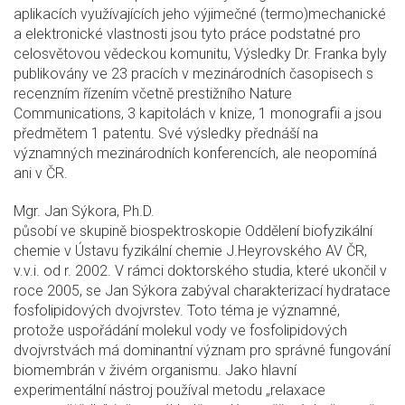
aplikacích využívajících jeho výjimečné (termo)mechanické
a elektronické vlastnosti jsou tyto práce podstatné pro
celosvětovou vědeckou komunitu, Výsledky Dr. Franka byly
publikovány ve 23 pracích v mezinárodních časopisech s
recenzním řízením včetně prestižního Nature
Communications, 3 kapitolách v knize, 1 monografii a jsou
předmětem 1 patentu. Své výsledky přednáší na
významných mezinárodních konferencích, ale neopomíná
ani v ČR.
Mgr. Jan Sýkora, Ph.D.
působí ve skupině biospektroskopie Oddělení biofyzikální
chemie v Ústavu fyzikální chemie J.Heyrovského AV ČR,
v.v.i. od r. 2002. V rámci doktorského studia, které ukončil v
roce 2005, se Jan Sýkora zabýval charakterizací hydratace
fosfolipidových dvojvrstev. Toto téma je významné,
protože uspořádání molekul vody ve fosfolipidových
dvojvrstvách má dominantní význam pro správné fungování
biomembrán v živém organismu. Jako hlavní
experimentální nástroj používal metodu „relaxace