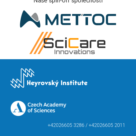
Naše spin-off společnosti
+42026605 3286 / +42026605 2011