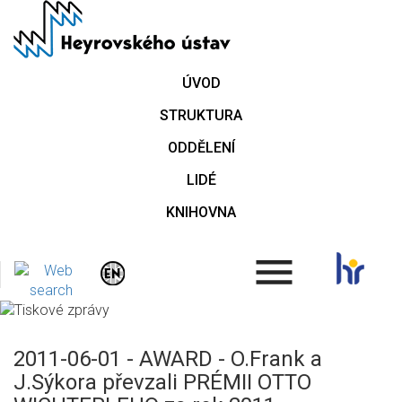
Přejít
k
hlavnímu
obsahu
ÚVOD
STRUKTURA
ODDĚLENÍ
LIDÉ
KNIHOVNA
.
2011-06-01 - AWARD - O.Frank a
J.Sýkora převzali PRÉMII OTTO