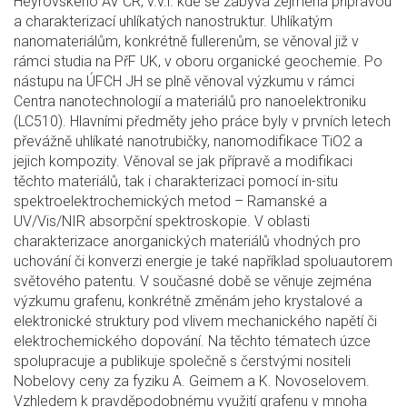
Heyrovského AV ČR, v.v.i. kde se zabývá zejména přípravou
a charakterizací uhlíkatých nanostruktur. Uhlíkatým
nanomateriálům, konkrétně fullerenům, se věnoval již v
rámci studia na PřF UK, v oboru organické geochemie. Po
nástupu na ÚFCH JH se plně věnoval výzkumu v rámci
Centra nanotechnologií a materiálů pro nanoelektroniku
(LC510). Hlavními předměty jeho práce byly v prvních letech
převážně uhlíkaté nanotrubičky, nanomodifikace TiO2 a
jejich kompozity. Věnoval se jak přípravě a modifikaci
těchto materiálů, tak i charakterizaci pomocí in-situ
spektroelektrochemických metod – Ramanské a
UV/Vis/NIR absorpční spektroskopie. V oblasti
charakterizace anorganických materiálů vhodných pro
uchování či konverzi energie je také například spoluautorem
světového patentu. V současné době se věnuje zejména
výzkumu grafenu, konkrétně změnám jeho krystalové a
elektronické struktury pod vlivem mechanického napětí či
elektrochemického dopování. Na těchto tématech úzce
spolupracuje a publikuje společně s čerstvými nositeli
Nobelovy ceny za fyziku A. Geimem a K. Novoselovem.
Vzhledem k pravděpodobnému využití grafenu v mnoha