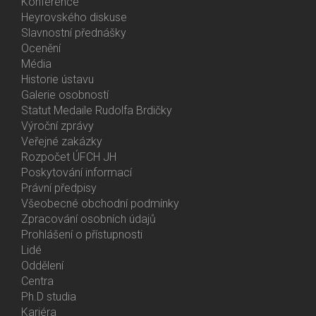
Activities
Konference
Heyrovského diskuse
Slavnostní přednášky
Ocenění
Média
Historie ústavu
Galerie osobností
Statut Medaile Rudolfa Brdičky
Výroční zprávy
Bottom
Veřejné zakázky
Menu
Rozpočet ÚFCH JH
About
Poskytování informací
Us
Právní předpisy
Všeobecné obchodní podmínky
Zpracování osobních údajů
Prohlášení o přístupnosti
Lidé
Bottom
Oddělení
Menu
Centra
Contacts
Ph.D studia
Kariéra