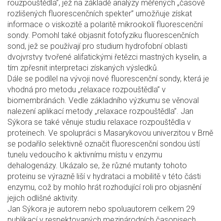
rouzpouštědla”, jež na základě analýzy měřených „časově
rozlišených fluorescenčních spekter” umožňuje získat
informace o viskozitě a polaritě mikrookolí fluorescenční
sondy. Pomohl také objasnit fotofyziku fluorescenčních
sond, jež se používají pro studium hydrofobní oblasti
dvojvrstvy tvořené alifatickými řetězci mastných kyselin, a
tím zpřesnit interpretaci získaných výsledků.
Dále se podílel na vývoji nové fluorescenční sondy, která je
vhodná pro metodu „relaxace rozpouštědla” v
biomembránách. Vedle základního výzkumu se věnoval
nalezení aplikací metody „relaxace rozpouštědla”. Jan
Sýkora se také věnuje studiu relaxace rozpouštědla v
proteinech. Ve spolupráci s Masarykovou univerzitou v Brně
se podařilo selektivně označit fluorescenční sondou ústí
tunelu vedoucího k aktivnímu místu v enzymu
dehalogenázy. Ukázalo se, že různé mutanty tohoto
proteinu se výrazně liší v hydrataci a mobilitě v této části
enzymu, což by mohlo hrát rozhodující roli pro objasnění
jejich odlišné aktivity.
Jan Sýkora je autorem nebo spoluautorem celkem 29
publikací v respektovaných mezinárodních časopisech.