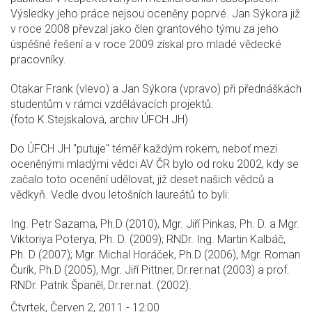
Výsledky jeho práce nejsou oceněny poprvé. Jan Sýkora již
v roce 2008 převzal jako člen grantového týmu za jeho
úspěšné řešení a v roce 2009 získal pro mladé vědecké
pracovníky.
Otakar Frank (vlevo) a Jan Sýkora (vpravo) při přednáškách
studentům v rámci vzdělávacích projektů.
(foto K.Stejskalová, archiv ÚFCH JH)
Do ÚFCH JH "putuje" téměř každým rokem, neboť mezi
oceněnými mladými vědci AV ČR bylo od roku 2002, kdy se
začalo toto ocenění udělovat, již deset našich vědců a
vědkyň. Vedle dvou letošních laureátů to byli:
Ing. Petr Sazama, Ph.D (2010), Mgr. Jiří Pinkas, Ph. D. a Mgr.
Viktoriya Poterya, Ph. D. (2009); RNDr. Ing. Martin Kalbáč,
Ph. D (2007); Mgr. Michal Horáček, Ph.D (2006), Mgr. Roman
Čurík, Ph.D (2005), Mgr. Jiří Pittner, Dr.rer.nat (2003) a prof.
RNDr. Patrik Španěl, Dr.rer.nat. (2002).
Čtvrtek, Červen 2, 2011 - 12:00