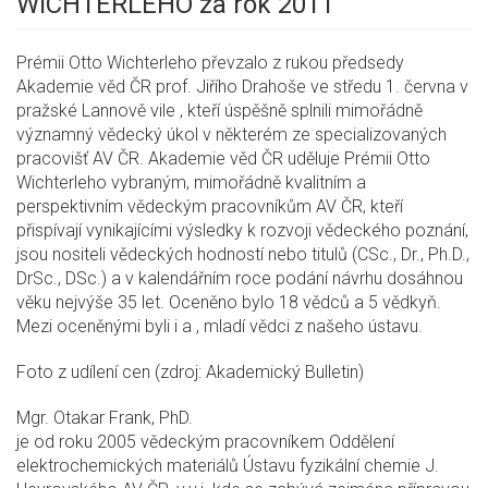
WICHTERLEHO za rok 2011
Prémii Otto Wichterleho převzalo z rukou předsedy
Akademie věd ČR prof. Jiřího Drahoše ve středu 1. června v
pražské Lannově vile , kteří úspěšně splnili mimořádně
významný vědecký úkol v některém ze specializovaných
pracovišť AV ČR. Akademie věd ČR uděluje Prémii Otto
Wichterleho vybraným, mimořádně kvalitním a
perspektivním vědeckým pracovníkům AV ČR, kteří
přispívají vynikajícími výsledky k rozvoji vědeckého poznání,
jsou nositeli vědeckých hodností nebo titulů (CSc., Dr., Ph.D.,
DrSc., DSc.) a v kalendářním roce podání návrhu dosáhnou
věku nejvýše 35 let. Oceněno bylo 18 vědců a 5 vědkyň.
Mezi oceněnými byli i a , mladí vědci z našeho ústavu.
Foto z udílení cen (zdroj: Akademický Bulletin)
Mgr. Otakar Frank, PhD.
je od roku 2005 vědeckým pracovníkem Oddělení
elektrochemických materiálů Ústavu fyzikální chemie J.