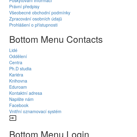
Poskytování informací
Právní předpisy
Všeobecné obchodní podmínky
Zpracování osobních údajů
Prohlášení o přístupnosti
Bottom Menu Contacts
Lidé
Oddělení
Centra
Ph.D studia
Kariéra
Knihovna
Eduroam
Kontaktní adresa
Napište nám
Facebook
Vnitřní oznamovací systém
input
Bottom Menu Login