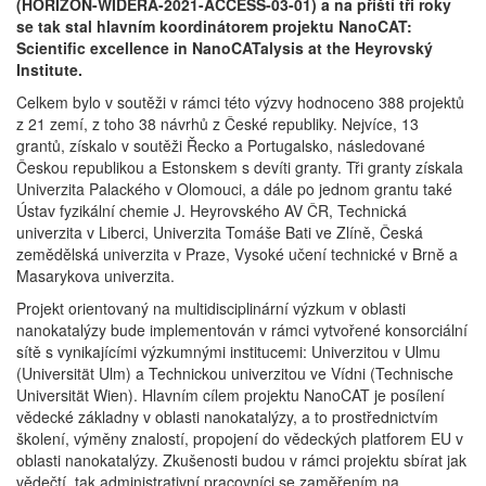
(HORIZON-WIDERA-2021-ACCESS-03-01) a na příští tři roky
se tak stal hlavním koordinátorem projektu NanoCAT:
Scientific excellence in NanoCATalysis at the Heyrovský
Institute.
Celkem bylo v soutěži v rámci této výzvy hodnoceno 388 projektů
z 21 zemí, z toho 38 návrhů z České republiky. Nejvíce, 13
grantů, získalo v soutěži Řecko a Portugalsko, následované
Českou republikou a Estonskem s devíti granty. Tři granty získala
Univerzita Palackého v Olomouci, a dále po jednom grantu také
Ústav fyzikální chemie J. Heyrovského AV ČR, Technická
univerzita v Liberci, Univerzita Tomáše Bati ve Zlíně, Česká
zemědělská univerzita v Praze, Vysoké učení technické v Brně a
Masarykova univerzita.
Projekt orientovaný na multidisciplinární výzkum v oblasti
nanokatalýzy bude implementován v rámci vytvořené konsorciální
sítě s vynikajícími výzkumnými institucemi: Univerzitou v Ulmu
(Universität Ulm) a Technickou univerzitou ve Vídni (Technische
Universität Wien). Hlavním cílem projektu NanoCAT je posílení
vědecké základny v oblasti nanokatalýzy, a to prostřednictvím
školení, výměny znalostí, propojení do vědeckých platforem EU v
oblasti nanokatalýzy. Zkušenosti budou v rámci projektu sbírat jak
vědečtí, tak administrativní pracovníci se zaměřením na