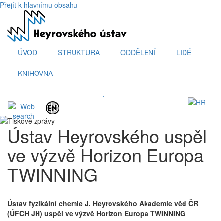
Přejít k hlavnímu obsahu
ÚVOD
STRUKTURA
ODDĚLENÍ
LIDÉ
KNIHOVNA
.
Ústav Heyrovského uspěl
ve výzvě Horizon Europa
TWINNING
Ústav fyzikální chemie J. Heyrovského Akademie věd ČR
(ÚFCH JH) uspěl ve výzvě Horizon Europa TWINNING