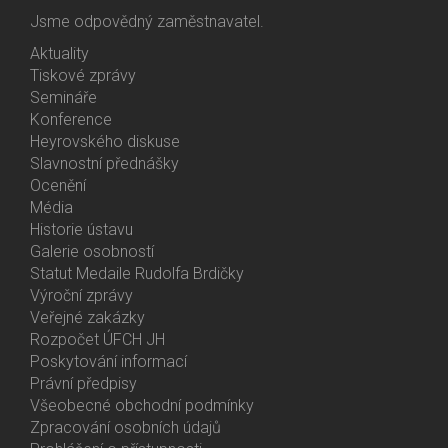
Jsme odpovědný zaměstnavatel.
Aktuality
Bottom
Tiskové zprávy
Menu
Semináře
Activities
Konference
Heyrovského diskuse
Slavnostní přednášky
Ocenění
Média
Historie ústavu
Galerie osobností
Statut Medaile Rudolfa Brdičky
Výroční zprávy
Bottom
Veřejné zakázky
Menu
Rozpočet ÚFCH JH
About
Poskytování informací
Us
Právní předpisy
Všeobecné obchodní podmínky
Zpracování osobních údajů