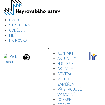
Přejít
k
hlavnímu
obsahu
ÚVOD
STRUKTURA
ODDĚLENÍ
LIDÉ
KNIHOVNA
.
KONTAKT
AKTUALITY
HISTORIE
AKTIVITY
CENTRA
VĚDECKÉ
ZAMĚŘENÍ
PŘÍSTROJOVÉ
VYBAVENÍ
OCENĚNÍ
GRANTY