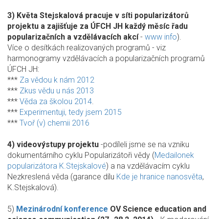
3) Květa Stejskalová pracuje v síti popularizátorů
projektu a zajišťuje za ÚFCH JH každý měsíc řadu
popularizačních a vzdělávacích akcí
-
www info
).
Více o desítkách realizovaných programů - viz
harmonogramy vzdělávacích a popularizačních programů
ÚFCH JH:
***
Za vědou k nám 2012
***
Zkus vědu u nás 2013
***
Věda za školou 2014
.
***
Experimentuji, tedy jsem 2015
***
Tvoř (v) chemii 2016
4) videovýstupy projektu
-podíleli jsme se na vzniku
dokumentárního cyklu Popularizátoři vědy (
Medailonek
popularizátora K.Stejskalové
) a na vzdělávacím cyklu
Nezkreslená věda (garance dílu
Kde je hranice nanosvěta
,
K.Stejskalová).
5)
Mezinárodní konference
OV Science education and