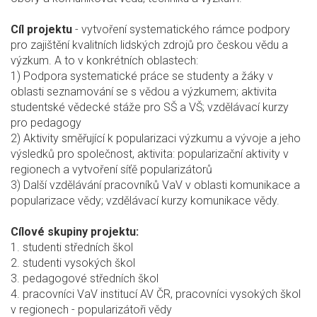
Cíl projektu
- vytvoření systematického rámce podpory
pro zajištění kvalitních lidských zdrojů pro českou vědu a
výzkum. A to v konkrétních oblastech:
1) Podpora systematické práce se studenty a žáky v
oblasti seznamování se s vědou a výzkumem; aktivita
studentské vědecké stáže pro SŠ a VŠ; vzdělávací kurzy
pro pedagogy
2) Aktivity směřující k popularizaci výzkumu a vývoje a jeho
výsledků pro společnost, aktivita: popularizační aktivity v
regionech a vytvoření síťě popularizátorů
3) Další vzdělávání pracovníků VaV v oblasti komunikace a
popularizace vědy; vzdělávací kurzy komunikace vědy.
Cílové skupiny projektu:
1. studenti středních škol
2. studenti vysokých škol
3. pedagogové středních škol
4. pracovníci VaV institucí AV ČR, pracovníci vysokých škol
v regionech - popularizátoři vědy