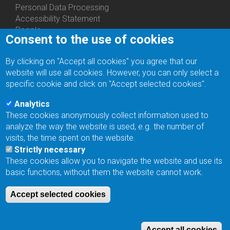
Personal Data Processing
Accessibility Statement
People
Consent to the use of cookies
Bottom
Departments
Menu
Centers
By clicking on "Accept all cookies" you agree that our
Contacts
Ph.D.Studies
website will use all cookies. However, you can only select a
Recruitments
specific cookie and click on "Accept selected cookies".
Library
Eduroam
Analytics
Contact Address
These cookies anonymously collect information used to
Feedback form
analyze the way the website is used, e.g. the number of
Facebook
visits, the time spent on the website.
Internal Reporting System
Strictly necessary
input
These cookies allow you to navigate the website and use its
Log in
basic functions, without them the website cannot work.
Bottom
Intranet
Menu
Web Mail
Accept selected cookies
Login
Site Map
Site Search
Accept all cookies