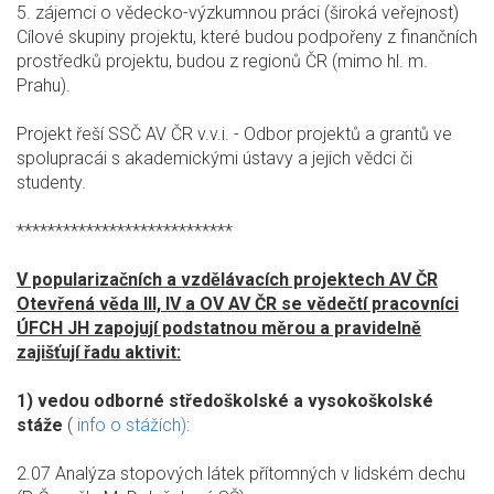
5. zájemci o vědecko-výzkumnou práci (široká veřejnost)
Cílové skupiny projektu, které budou podpořeny z finančních
prostředků projektu, budou z regionů ČR (mimo hl. m.
Prahu).
Projekt řeší SSČ AV ČR v.v.i. - Odbor projektů a grantů ve
spolupracái s akademickými ústavy a jejich vědci či
studenty.
****************************
V popularizačních a vzdělávacích projektech AV ČR
Otevřená věda III, IV a OV AV ČR se vědečtí pracovníci
ÚFCH JH zapojují podstatnou měrou a pravidelně
zajišťují řadu aktivit:
1) vedou odborné středoškolské a vysokoškolské
stáže
(
info o stážích)
:
2.07 Analýza stopových látek přítomných v lidském dechu