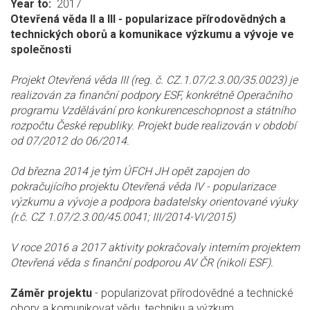
Year to
2017
Otevřená věda II a III - popularizace přírodovědných a
technických oborů a komunikace výzkumu a vývoje ve
společnosti
Projekt Otevřená věda III (reg. č. CZ.1.07/2.3.00/35.0023) je
realizován za finanční podpory ESF, konkrétně Operačního
programu Vzdělávání pro konkurenceschopnost a státního
rozpočtu České republiky. Projekt bude realizován v období
od 07/2012 do 06/2014.
Od března 2014 je tým ÚFCH JH opět zapojen do
pokračujícího projektu Otevřená věda IV - popularizace
výzkumu a vývoje a podpora badatelsky orientované výuky
(r.č. CZ 1.07/2.3.00/45.0041; III/2014-VI/2015)
V roce 2016 a 2017 aktivity pokračovaly interním projektem
Otevřená věda s finanční podporou AV ČR (nikoli ESF).
Záměr projektu
- popularizovat přírodovědné a technické
obory a komunikovat vědu, techniku a výzkum.