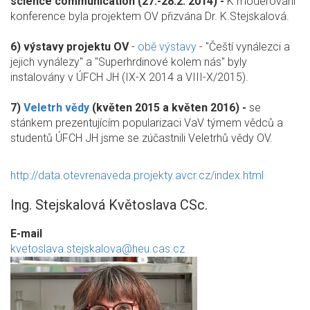
science communication (27.-28.2. 2014) -
K moderování
konference byla projektem OV přizvána Dr. K.Stejskalová.
6) výstavy projektu OV
-
obě výstavy
- "Čeští vynálezci a
jejich vynálezy" a "Superhrdinové kolem nás" byly
instalovány v ÚFCH JH (IX-X 2014 a VIII-X/2015).
7)
Veletrh vědy
(květen 2015 a květen 2016) -
se
stánkem prezentujícím popularizaci VaV týmem vědců a
studentů ÚFCH JH jsme se zúčastnili Veletrhů vědy OV.
http://data.otevrenaveda.projekty.avcr.cz/index.html
Ing. Stejskalová Květoslava CSc.
E-mail
kvetoslava.stejskalova@heu.cas.cz