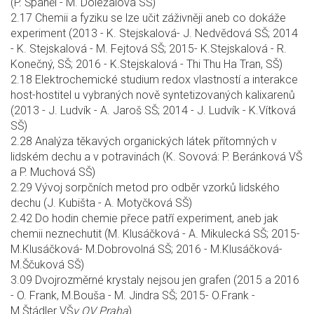
(P. Španěl - M. Doležalová SŠ)
2.17 Chemii a fyziku se lze učit záživněji aneb co dokáže
experiment (2013 - K. Stejskalová- J. Nedvědová SŠ; 2014
- K. Stejskalová - M. Fejtová SŠ; 2015- K.Stejskalová - R.
Konečný, SŠ; 2016 - K.Stejskalová - Thi Thu Ha Tran, SŠ)
2.18 Elektrochemické studium redox vlastností a interakce
host-hostitel u vybraných nově syntetizovaných kalixarenů
(2013 - J. Ludvík - A. Jaroš SŠ; 2014 - J. Ludvík - K.Vítková
SŠ)
2.28 Analýza těkavých organických látek přítomných v
lidském dechu a v potravinách (K. Sovová: P. Beránková VŠ
a P. Muchová SŠ)
2.29 Vývoj sorpčních metod pro odběr vzorků lidského
dechu (J. Kubišta - A. Motyčková SŠ)
2.42 Do hodin chemie přece patří experiment, aneb jak
chemii neznechutit (M. Klusáčková - A. Mikulecká SŠ; 2015-
M.Klusáčková- M.Dobrovolná SŠ; 2016 - M.Klusáčková-
M.Ščuková SŠ)
3.09 Dvojrozměrné krystaly nejsou jen grafen (2015 a 2016
- O. Frank, M.Bouša - M. Jindra SŠ; 2015- O.Frank -
M.Štádler VŠ
v OV Praha
)