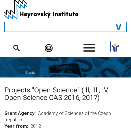
Skip
to
main
content
GENERAL
.
STRUCTURE
DEPARTMENTS
PEOPLE
LIBRARY
Projects "Open Science" ( II, III , IV,
Open Science CAS 2016, 2017)
Grant Agency
Academy of Sciences of the Czech
Republic
Year from
2012