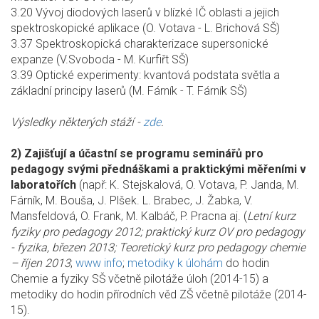
3.20 Vývoj diodových laserů v blízké IČ oblasti a jejich
spektroskopické aplikace (O. Votava - L. Brichová SŠ)
3.37 Spektroskopická charakterizace supersonické
expanze (V.Svoboda - M. Kurfiřt SŠ)
3.39 Optické experimenty: kvantová podstata světla a
základní principy laserů (M. Fárník - T. Fárník SŠ)
Výsledky některých stáží -
zde
.
2) Zajišťují a účastní se programu seminářů pro
pedagogy svými přednáškami a praktickými měřeními v
laboratořích
(např: K. Stejskalová, O. Votava, P. Janda, M.
Fárník, M. Bouša, J. Plšek. L. Brabec, J. Žabka, V.
Mansfeldová, O. Frank, M. Kalbáč, P. Pracna aj. (
Letní kurz
fyziky pro pedagogy 2012; praktický kurz OV pro pedagogy
- fyzika, březen 2013; Teoretický kurz pro pedagogy chemie
– říjen 2013
;
www info
;
metodiky k úlohám
do hodin
Chemie a fyziky SŠ včetně pilotáže úloh (2014-15) a
metodiky do hodin přírodních věd ZŠ včetně pilotáže (2014-
15).