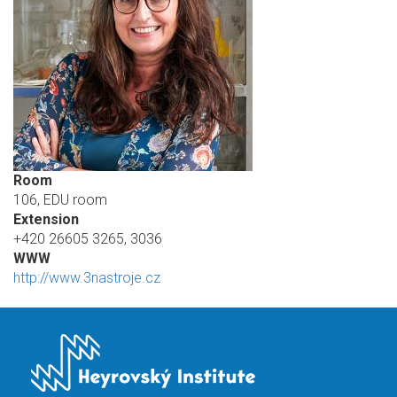
Room
106, EDU room
Extension
+420 26605 3265, 3036
WWW
http://www.3nastroje.cz