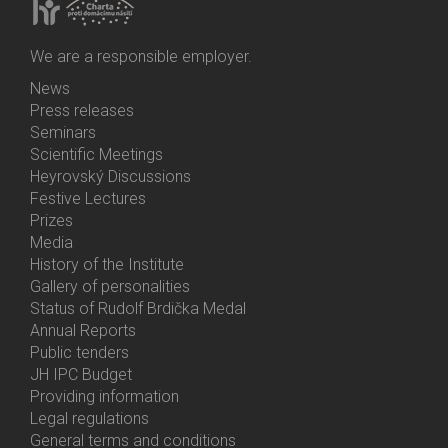
We are a responsible employer.
News
Bottom
Press releases
Menu
Seminars
Activities
Scientific Meetings
Heyrovský Discussions
Festive Lectures
Prizes
Media
History of the Institute
Gallery of personalities
Status of Rudolf Brdička Medal
Annual Reports
Bottom
Public tenders
Menu
JH IPC Budget
About
Providing information
Us
Legal regulations
General terms and conditions