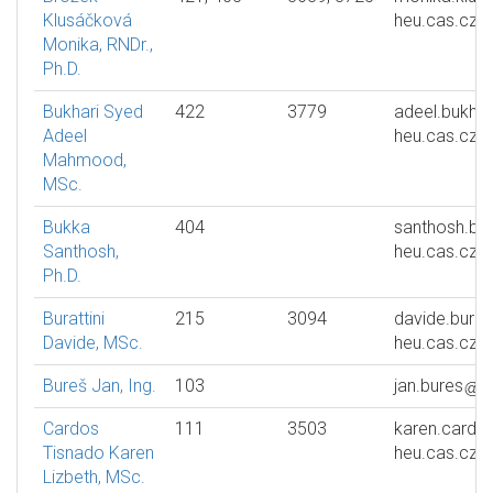
Klusáčková
heu.cas.cz
Monika, RNDr.,
Ph.D.
Bukhari Syed
422
3779
adeel.bukhar
Adeel
heu.cas.cz
Mahmood,
MSc.
Bukka
404
santhosh.bu
Santhosh,
heu.cas.cz
Ph.D.
Burattini
215
3094
davide.buratt
Davide, MSc.
heu.cas.cz
Bureš Jan, Ing.
103
jan.bures
h
Cardos
111
3503
karen.cardo
Tisnado Karen
heu.cas.cz
Lizbeth, MSc.