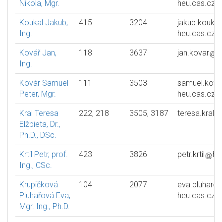
Nikola, Mgr.
heu.cas.cz
Koukal Jakub,
415
3204
jakub.koukal
Ing.
heu.cas.cz
Kovář Jan,
118
3637
jan.kovar
h
Ing.
Kovár Samuel
111
3503
samuel.kova
Peter, Mgr.
heu.cas.cz
Kral Teresa
222, 218
3505, 3187
teresa.kral
Elžbieta, Dr.,
Ph.D., DSc.
Krtil Petr, prof.
423
3826
petr.krtil
he
Ing., CSc.
Krupičková
104
2077
eva.pluharo
Pluhařová Eva,
heu.cas.cz
Mgr. Ing., Ph.D.