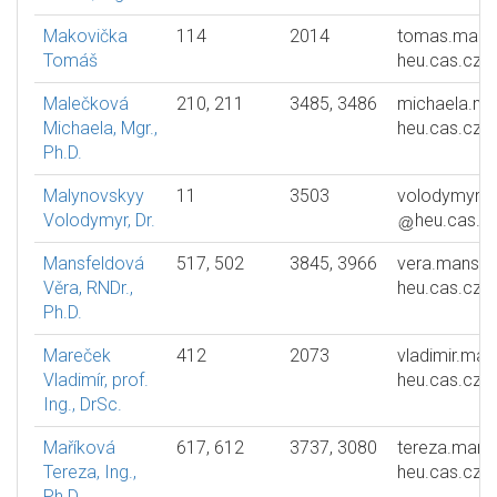
Makovička
114
2014
tomas.mako
Tomáš
heu.cas.cz
Malečková
210, 211
3485, 3486
michaela.ma
Michaela, Mgr.,
heu.cas.cz
Ph.D.
Malynovskyy
11
3503
volodymyr.m
Volodymyr, Dr.
heu.cas.c
Mansfeldová
517, 502
3845, 3966
vera.mansfe
Věra, RNDr.,
heu.cas.cz
Ph.D.
Mareček
412
2073
vladimir.mar
Vladimír, prof.
heu.cas.cz
Ing., DrSc.
Maříková
617, 612
3737, 3080
tereza.mari
Tereza, Ing.,
heu.cas.cz
Ph.D.