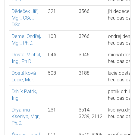
Dědeček Jiří,
321
3566
jiri.dedecek
Mgr., CSc.,
heu.cas.cz
DSc.
Demel Ondřej,
103
3266
ondrej.deme
Mgr., Ph.D.
heu.cas.cz
Dostál Michal,
04A
3046
michal.dosta
Ing., Ph.D.
heu.cas.cz
Dostálková
508
3188
lucie.dostal
Lucie, Mgr.
heu.cas.cz
Drhlík Patrik,
patrik.drhlik
Ing.
heu.cas.cz
Dryahina
231
3514,
kseniya.drya
Kseniya, Mgr.,
3239, 2112
heu.cas.cz
Ph.D.
Ďurana Jozef,
011
3540, 3206
jozef.durana