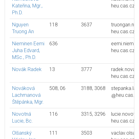
Kateřina, Mgr.,
heu.cas.cz
Ph.D.
Nguyen
118
3637
truongan.ng
Truong An
heu.cas.cz
Nieminen Eemi
636
eemi.niemin
Juha Edvard,
heu.cas.cz
MSc., Ph.D.
Novák Radek
13
3777
radek.novak
heu.cas.cz
Nováková
508, 06
3188, 3068
stepanka.l
Lachmanová
heu.cas.c
Štěpánka, Mgr.
Novotná
116
3315, 3296
lucie.novotn
Lucie, Bc.
heu.cas.cz
Olšanský
111
3503
vaclav.olsan