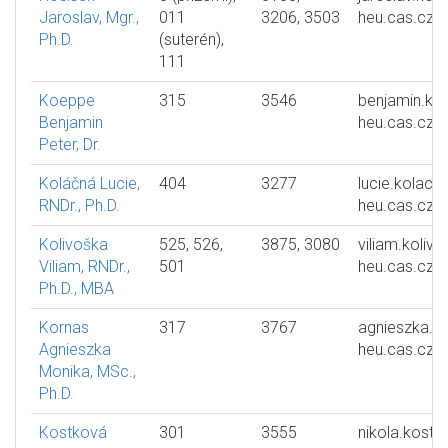
Jaroslav, Mgr.,
011
3206, 3503
heu.cas.cz
Ph.D.
(suterén),
111
Koeppe
315
3546
benjamin.ko
Benjamin
heu.cas.cz
Peter, Dr.
Koláčná Lucie,
404
3277
lucie.kolacn
RNDr., Ph.D.
heu.cas.cz
Kolivoška
525, 526,
3875, 3080
viliam.koliv
Viliam, RNDr.,
501
heu.cas.cz
Ph.D., MBA
Kornas
317
3767
agnieszka.k
Agnieszka
heu.cas.cz
Monika, MSc.,
Ph.D.
Kostková
301
3555
nikola.kostk