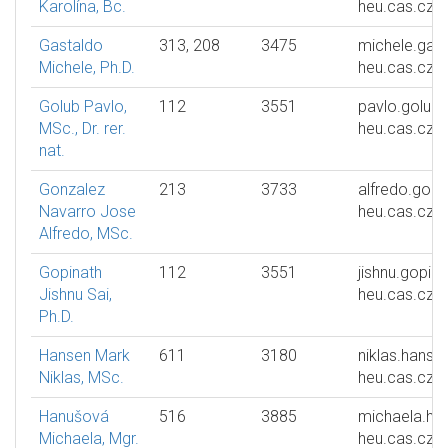
Karolína, Bc.
heu.cas.cz
Gastaldo
313, 208
3475
michele.gas
Michele, Ph.D.
heu.cas.cz
Golub Pavlo,
112
3551
pavlo.golub
MSc., Dr. rer.
heu.cas.cz
nat.
Gonzalez
213
3733
alfredo.gonz
Navarro Jose
heu.cas.cz
Alfredo, MSc.
Gopinath
112
3551
jishnu.gopina
Jishnu Sai,
heu.cas.cz
Ph.D.
Hansen Mark
611
3180
niklas.hanse
Niklas, MSc.
heu.cas.cz
Hanušová
516
3885
michaela.ha
Michaela, Mgr.
heu.cas.cz