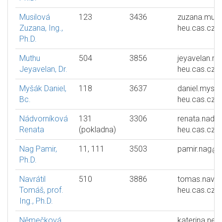
Musilová
123
3436
zuzana.musi
Zuzana, Ing.,
heu.cas.cz
Ph.D.
Muthu
504
3856
jeyavelan.m
Jeyavelan, Dr.
heu.cas.cz
Myšák Daniel,
118
3637
daniel.mysa
Bc.
heu.cas.cz
Nádvorníková
131
3306
renata.nadv
Renata
(pokladna)
heu.cas.cz
Nag Pamir,
11, 111
3503
pamir.nag
Ph.D.
Navrátil
510
3886
tomas.navrat
Tomáš, prof.
heu.cas.cz
Ing., Ph.D.
Němečková
katerina.ne