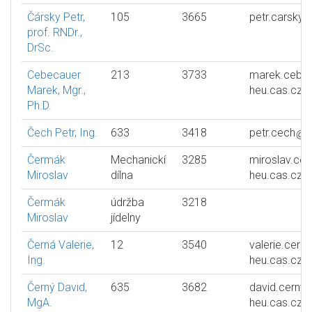
Čársky Petr,
105
3665
petr.carsky
prof. RNDr.,
DrSc.
Cebecauer
213
3733
marek.cebe
Marek, Mgr.,
heu.cas.cz
Ph.D.
Čech Petr, Ing.
633
3418
petr.cech
h
Čermák
Mechanickí
3285
miroslav.ce
Miroslav
dílna
heu.cas.cz
Čermák
údržba
3218
Miroslav
jídelny
Černá Valerie,
12
3540
valerie.cerna
Ing.
heu.cas.cz
Černý David,
635
3682
david.cerny
MgA.
heu.cas.cz