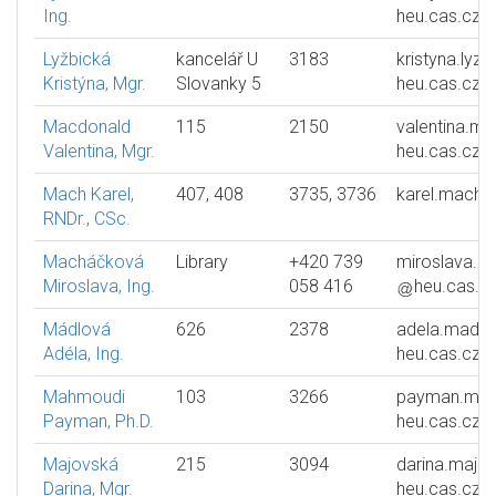
Ing.
heu.cas.cz
Lyžbická
kancelář U
3183
kristyna.lyzb
Kristýna, Mgr.
Slovanky 5
heu.cas.cz
Macdonald
115
2150
valentina.m
Valentina, Mgr.
heu.cas.cz
Mach Karel,
407, 408
3735, 3736
karel.mach
RNDr., CSc.
Macháčková
Library
+420 739
miroslava.
Miroslava, Ing.
058 416
heu.cas.c
Mádlová
626
2378
adela.madlo
Adéla, Ing.
heu.cas.cz
Mahmoudi
103
3266
payman.ma
Payman, Ph.D.
heu.cas.cz
Majovská
215
3094
darina.majo
Darina, Mgr.
heu.cas.cz