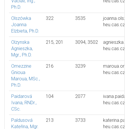
Václav, Ing.,
heu.cas.cz
Ph.D.
Olszówka
322
3535
joanna.olsz
Joanna
heu.cas.cz
Elżbieta, Ph.D.
Olzynska
215, 201
3094, 3502
agnieszka.o
Agnieszka,
heu.cas.cz
Mgr., Ph.D.
Omezzine
216
3239
maroua.ome
Gnioua
heu.cas.cz
Maroua, MSc.,
Ph.D.
Paidarová
104
2077
ivana.paidar
Ivana, RNDr.,
heu.cas.cz
CSc.
Paldusová
213
3733
katerina.pal
Kateřina, Mgr.
heu.cas.cz