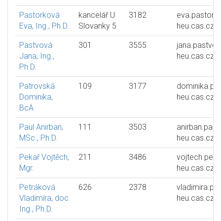
Pastorková
kancelář U
3182
eva.pastork
Eva, Ing., Ph.D.
Slovanky 5
heu.cas.cz
Pastvová
301
3555
jana.pastvo
Jana, Ing.,
heu.cas.cz
Ph.D.
Patrovská
109
3177
dominika.pa
Dominika,
heu.cas.cz
BcA.
Paul Anirban,
111
3503
anirban.paul
MSc., Ph.D.
heu.cas.cz
Pekař Vojtěch,
211
3486
vojtech.peka
Mgr.
heu.cas.cz
Petráková
626
2378
vladimira.pe
Vladimíra, doc.
heu.cas.cz
Ing., Ph.D.