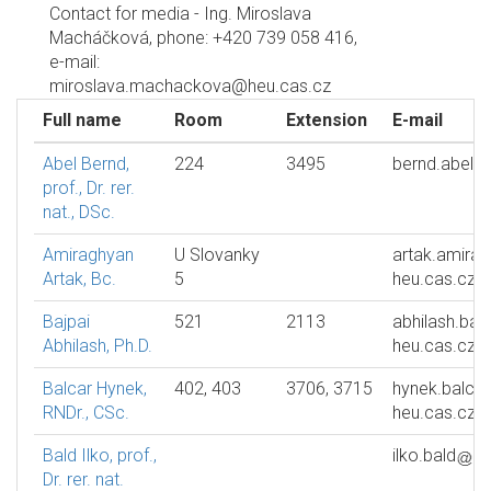
Contact for media - Ing. Miroslava
Macháčková, phone: +420 739 058 416,
e-mail:
miroslava.machackova@heu.cas.cz
Full name
Room
Extension
E-mail
Abel Bernd,
224
3495
bernd.abel
prof., Dr. rer.
nat., DSc.
Amiraghyan
U Slovanky
artak.amira
Artak, Bc.
5
heu.cas.cz
Bajpai
521
2113
abhilash.bajp
Abhilash, Ph.D.
heu.cas.cz
Balcar Hynek,
402, 403
3706, 3715
hynek.balcar
RNDr., CSc.
heu.cas.cz
Bald Ilko, prof.,
ilko.bald
he
Dr. rer. nat.