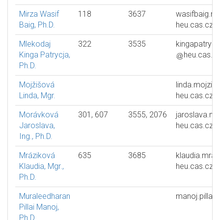
Mirza Wasif
118
3637
wasifbaig.mi
Baig, Ph.D.
heu.cas.cz
Mlekodaj
322
3535
kingapatrycj
Kinga Patrycja,
heu.cas.c
Ph.D.
Mojžišová
linda.mojzis
Linda, Mgr.
heu.cas.cz
Morávková
301, 607
3555, 2076
jaroslava.m
Jaroslava,
heu.cas.cz
Ing., Ph.D.
Mráziková
635
3685
klaudia.mraz
Klaudia, Mgr.,
heu.cas.cz
Ph.D.
Muraleedharan
manoj.pillai
Pillai Manoj,
Ph.D.