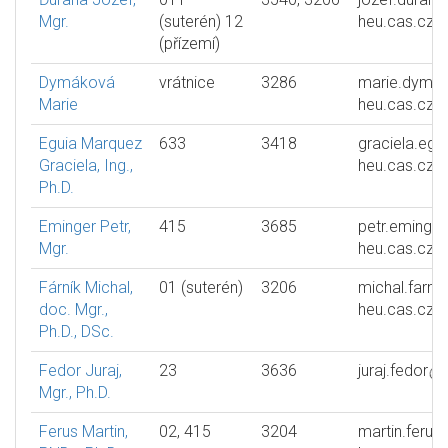
Mgr.
(suterén) 12
heu.cas.cz
(přízemí)
Dymáková
vrátnice
3286
marie.dyma
Marie
heu.cas.cz
Eguia Marquez
633
3418
graciela.egu
Graciela, Ing.,
heu.cas.cz
Ph.D.
Eminger Petr,
415
3685
petr.eminger
Mgr.
heu.cas.cz
Fárník Michal,
01 (suterén)
3206
michal.farnik
doc. Mgr.,
heu.cas.cz
Ph.D., DSc.
Fedor Juraj,
23
3636
juraj.fedor
Mgr., Ph.D.
Ferus Martin,
02, 415
3204
martin.ferus