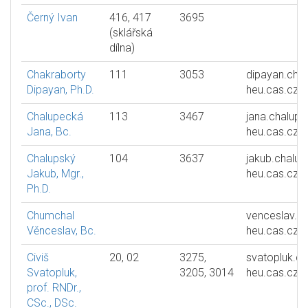
Černý Ivan
416, 417
3695
(sklářská
dílna)
Chakraborty
111
3053
dipayan.cha
Dipayan, Ph.D.
heu.cas.cz
Chalupecká
113
3467
jana.chalup
Jana, Bc.
heu.cas.cz
Chalupský
104
3637
jakub.chalup
Jakub, Mgr.,
heu.cas.cz
Ph.D.
Chumchal
venceslav.c
Věnceslav, Bc.
heu.cas.cz
Civiš
20, 02
3275,
svatopluk.civ
Svatopluk,
3205, 3014
heu.cas.cz
prof. RNDr.,
CSc., DSc.