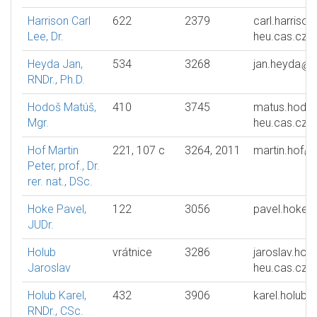
Harrison Carl
622
2379
carl.harrison
Lee, Dr.
heu.cas.cz
Heyda Jan,
534
3268
jan.heyda
RNDr., Ph.D.
Hodoš Matúš,
410
3745
matus.hodo
Mgr.
heu.cas.cz
Hof Martin
221, 107 c
3264, 2011
martin.hof
Peter, prof., Dr.
rer. nat., DSc.
Hoke Pavel,
122
3056
pavel.hoke
JUDr.
Holub
vrátnice
3286
jaroslav.holu
Jaroslav
heu.cas.cz
Holub Karel,
432
3906
karel.holub
RNDr., CSc.