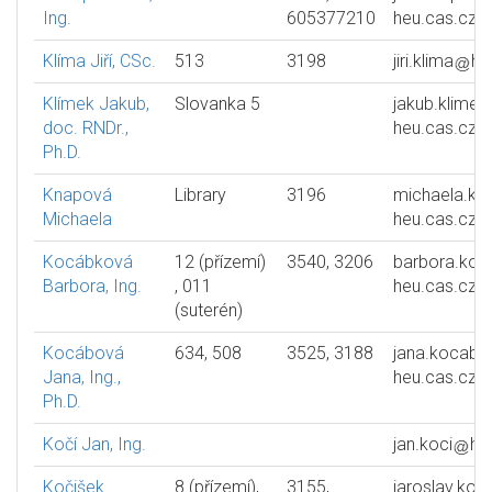
Ing.
605377210
heu.cas.cz
Klíma Jiří, CSc.
513
3198
jiri.klima
he
Klímek Jakub,
Slovanka 5
jakub.klimek
doc. RNDr.,
heu.cas.cz
Ph.D.
Knapová
Library
3196
michaela.kn
Michaela
heu.cas.cz
Kocábková
12 (přízemí)
3540, 3206
barbora.ko
Barbora, Ing.
, 011
heu.cas.cz
(suterén)
Kocábová
634, 508
3525, 3188
jana.kocabo
Jana, Ing.,
heu.cas.cz
Ph.D.
Kočí Jan, Ing.
jan.koci
he
Kočišek
8 (přízemí),
3155,
jaroslav.koc