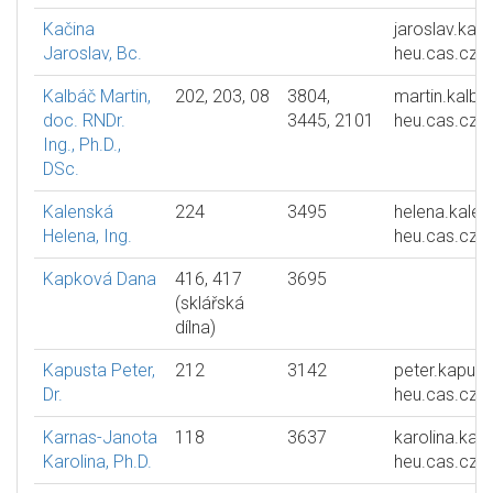
Kačina
jaroslav.kac
Jaroslav, Bc.
heu.cas.cz
Kalbáč Martin,
202, 203, 08
3804,
martin.kalba
doc. RNDr.
3445, 2101
heu.cas.cz
Ing., Ph.D.,
DSc.
Kalenská
224
3495
helena.kalen
Helena, Ing.
heu.cas.cz
Kapková Dana
416, 417
3695
(sklářská
dílna)
Kapusta Peter,
212
3142
peter.kapust
Dr.
heu.cas.cz
Karnas-Janota
118
3637
karolina.kar
Karolina, Ph.D.
heu.cas.cz