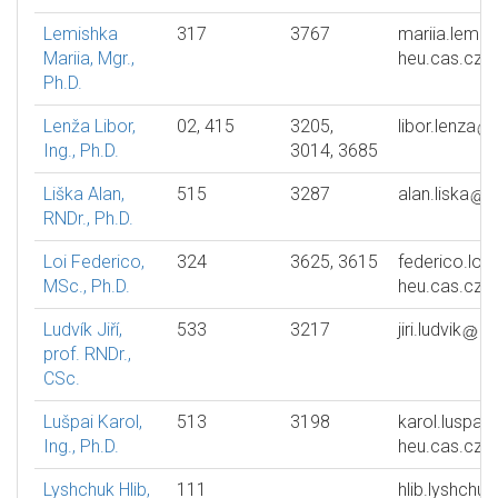
Lemishka
317
3767
mariia.lemis
Mariia, Mgr.,
heu.cas.cz
Ph.D.
Lenža Libor,
02, 415
3205,
libor.lenza
Ing., Ph.D.
3014, 3685
Liška Alan,
515
3287
alan.liska
h
RNDr., Ph.D.
Loi Federico,
324
3625, 3615
federico.loi
MSc., Ph.D.
heu.cas.cz
Ludvík Jiří,
533
3217
jiri.ludvik
he
prof. RNDr.,
CSc.
Lušpai Karol,
513
3198
karol.luspai
Ing., Ph.D.
heu.cas.cz
Lyshchuk Hlib,
111
hlib.lyshchuk