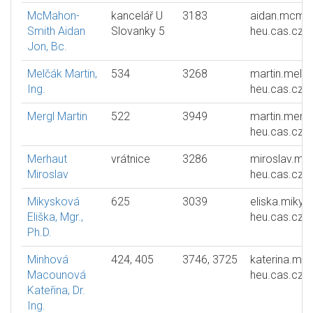
McMahon-
kancelář U
3183
aidan.mcma
Smith Aidan
Slovanky 5
heu.cas.cz
Jon, Bc.
Melčák Martin,
534
3268
martin.melc
Ing.
heu.cas.cz
Mergl Martin
522
3949
martin.mergl
heu.cas.cz
Merhaut
vrátnice
3286
miroslav.me
Miroslav
heu.cas.cz
Mikysková
625
3039
eliska.mikys
Eliška, Mgr.,
heu.cas.cz
Ph.D.
Minhová
424, 405
3746, 3725
katerina.min
Macounová
heu.cas.cz
Kateřina, Dr.
Ing.