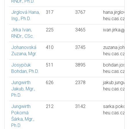
RNDr., Ph.D.
Jirglová Hana,
317
3767
hana.jirglova
Ing., Ph.D.
heu.cas.cz
Jirka Ivan,
225
3465
ivan.jirka
h
RNDr., CSc.
Johanovská
410
3745
zuzana.joha
Zuzana, Mgr.
heu.cas.cz
Josypčuk
511
3895
bohdan.josy
Bohdan, Ph.D.
heu.cas.cz
Jungwirth
626
2378
jakub.jungwir
Jakub, Mgr.,
heu.cas.cz
Ph.D.
Jungwirth
212
3142
sarka.pokor
Pokorná
heu.cas.cz
Šárka, Mgr.,
Ph.D.