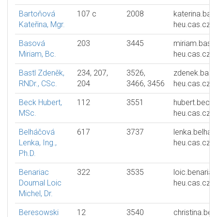
Bartoňová
107 c
2008
katerina.bar
Kateřina, Mgr.
heu.cas.cz
Basová
203
3445
miriam.baso
Miriam, Bc.
heu.cas.cz
Bastl Zdeněk,
234, 207,
3526,
zdenek.bastl
RNDr., CSc.
204
3466, 3456
heu.cas.cz
Beck Hubert,
112
3551
hubert.beck
MSc.
heu.cas.cz
Belháčová
617
3737
lenka.belha
Lenka, Ing.,
heu.cas.cz
Ph.D.
Benariac
322
3535
loic.benariac
Doumal Loic
heu.cas.cz
Michel, Dr.
Beresowski
12
3540
christina.be