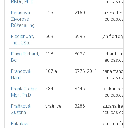
RNDr., Ph.D.
heu.cas.cz
Ferusová
115
2150
ruzena.feru
Živorová
heu.cas.cz
Růžena, Ing.
Fiedler Jan,
509
3995
jan.fiedler
Ing., CSc.
Fluxa Richard,
118
3637
richard.fluxa
Bc.
heu.cas.cz
Francová
107 a
3776, 2011
hana.franco
Hana
heu.cas.cz
Frank Otakar,
434
3446
otakar.frank
Mgr., Ph.D.
heu.cas.cz
Fraňková
vrátnice
3286
zuzana.fran
Zuzana
heu.cas.cz
Fukalová
karolina.fuk