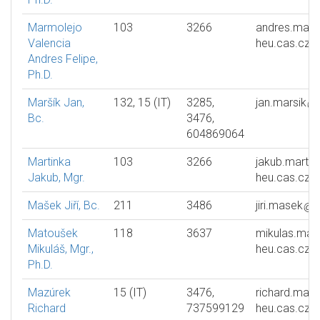
Marmolejo
103
3266
andres.marm
Valencia
heu.cas.cz
Andres Felipe,
Ph.D.
Maršík Jan,
132, 15 (IT)
3285,
jan.marsik
Bc.
3476,
604869064
Martinka
103
3266
jakub.martin
Jakub, Mgr.
heu.cas.cz
Mašek Jiří, Bc.
211
3486
jiri.masek
h
Matoušek
118
3637
mikulas.mat
Mikuláš, Mgr.,
heu.cas.cz
Ph.D.
Mazúrek
15 (IT)
3476,
richard.maz
Richard
737599129
heu.cas.cz