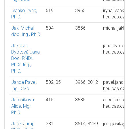
Ivanko Iryna,
619
3955
iryna.ivanko
Ph.D.
heu.cas.cz
Jakl Michal,
504
3856
michal.jakl
doc. Ing., Ph.D.
Jaklová
jana.dytrtov
Dytrtová Jana,
heu.cas.cz
Doc. RNDr.
PhDr. Ing.,
Ph.D.
Janda Pavel,
502, 05
3966, 2012
pavel.janda
Ing., CSc.
heu.cas.cz
Jarošíková
415
3685
alice.jarosik
Alice, Mgr.,
heu.cas.cz
Ph.D.
Jašík Juraj,
231
3514, 3239
juraj.jasik
h