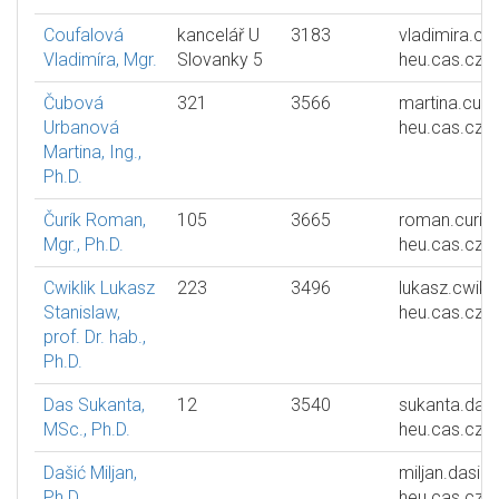
Coufalová
kancelář U
3183
vladimira.co
Vladimíra, Mgr.
Slovanky 5
heu.cas.cz
Čubová
321
3566
martina.cub
Urbanová
heu.cas.cz
Martina, Ing.,
Ph.D.
Čurík Roman,
105
3665
roman.curik
Mgr., Ph.D.
heu.cas.cz
Cwiklik Lukasz
223
3496
lukasz.cwikli
Stanislaw,
heu.cas.cz
prof. Dr. hab.,
Ph.D.
Das Sukanta,
12
3540
sukanta.das
MSc., Ph.D.
heu.cas.cz
Dašić Miljan,
miljan.dasic
Ph.D.
heu.cas.cz