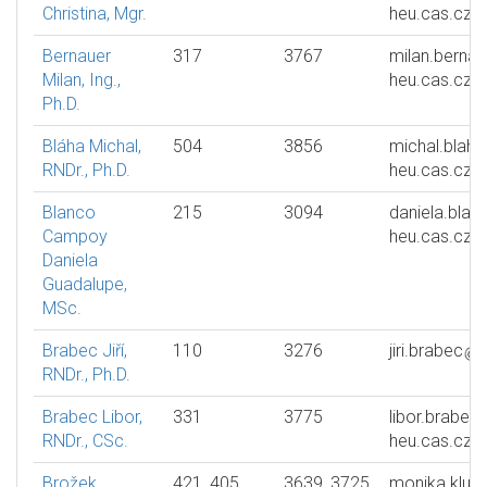
Christina, Mgr.
heu.cas.cz
Bernauer
317
3767
milan.bernau
Milan, Ing.,
heu.cas.cz
Ph.D.
Bláha Michal,
504
3856
michal.blaha
RNDr., Ph.D.
heu.cas.cz
Blanco
215
3094
daniela.blan
Campoy
heu.cas.cz
Daniela
Guadalupe,
MSc.
Brabec Jiří,
110
3276
jiri.brabec
RNDr., Ph.D.
Brabec Libor,
331
3775
libor.brabec
RNDr., CSc.
heu.cas.cz
Brožek
421, 405
3639, 3725
monika.klus