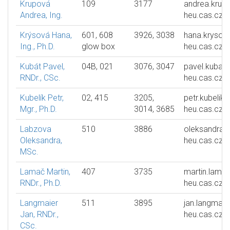
Krupová
109
3177
andrea.krup
Andrea, Ing.
heu.cas.cz
Krýsová Hana,
601, 608
3926, 3038
hana.krysov
Ing., Ph.D.
glow box
heu.cas.cz
Kubát Pavel,
04B, 021
3076, 3047
pavel.kubat
RNDr., CSc.
heu.cas.cz
Kubelík Petr,
02, 415
3205,
petr.kubelik
Mgr., Ph.D.
3014, 3685
heu.cas.cz
Labzova
510
3886
oleksandra.
Oleksandra,
heu.cas.cz
MSc.
Lamač Martin,
407
3735
martin.lama
RNDr., Ph.D.
heu.cas.cz
Langmaier
511
3895
jan.langmaie
Jan, RNDr.,
heu.cas.cz
CSc.