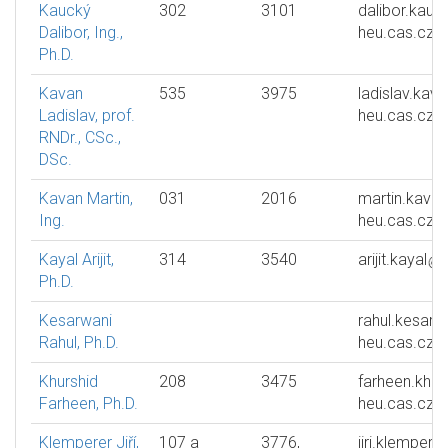
Kaucký
302
3101
dalibor.kauc
Dalibor, Ing.,
heu.cas.cz
Ph.D.
Kavan
535
3975
ladislav.kav
Ladislav, prof.
heu.cas.cz
RNDr., CSc.,
DSc.
Kavan Martin,
031
2016
martin.kavan
Ing.
heu.cas.cz
Kayal Arijit,
314
3540
arijit.kayal
Ph.D.
Kesarwani
rahul.kesarw
Rahul, Ph.D.
heu.cas.cz
Khurshid
208
3475
farheen.khur
Farheen, Ph.D.
heu.cas.cz
Klemperer Jiří,
107 a
3776,
jiri.klemperer