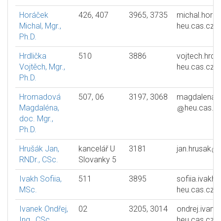
Horáček
426, 407
3965, 3735
michal.hora
Michal, Mgr.,
heu.cas.cz
Ph.D.
Hrdlička
510
3886
vojtech.hrdli
Vojtěch, Mgr.,
heu.cas.cz
Ph.D.
Hromadová
507, 06
3197, 3068
magdalena.
Magdaléna,
heu.cas.c
doc. Mgr.,
Ph.D.
Hrušák Jan,
kancelář U
3181
jan.hrusak
RNDr., CSc.
Slovanky 5
Ivakh Sofiia,
511
3895
sofiia.ivakh
MSc.
heu.cas.cz
Ivanek Ondřej,
02
3205, 3014
ondrej.ivane
Ing., CSc.
heu.cas.cz