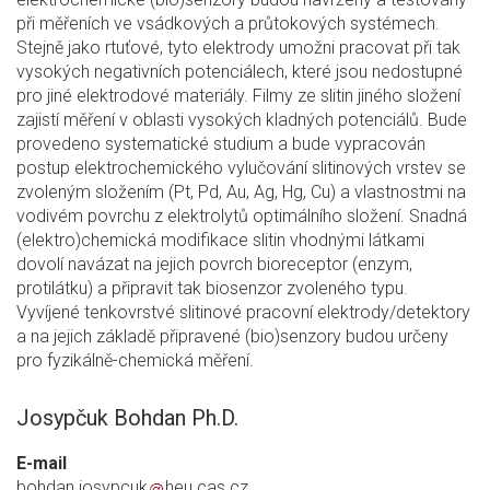
při měřeních ve vsádkových a průtokových systémech.
Stejně jako rtuťové, tyto elektrody umožni pracovat při tak
vysokých negativních potenciálech, které jsou nedostupné
pro jiné elektrodové materiály. Filmy ze slitin jiného složení
zajistí měření v oblasti vysokých kladných potenciálů. Bude
provedeno systematické studium a bude vypracován
postup elektrochemického vylučování slitinových vrstev se
zvoleným složením (Pt, Pd, Au, Ag, Hg, Cu) a vlastnostmi na
vodivém povrchu z elektrolytů optimálního složení. Snadná
(elektro)chemická modifikace slitin vhodnými látkami
dovolí navázat na jejich povrch bioreceptor (enzym,
protilátku) a připravit tak biosenzor zvoleného typu.
Vyvíjené tenkovrstvé slitinové pracovní elektrody/detektory
a na jejich základě připravené (bio)senzory budou určeny
pro fyzikálně-chemická měření.
Josypčuk Bohdan Ph.D.
E-mail
bohdan.josypcuk
heu.cas.cz