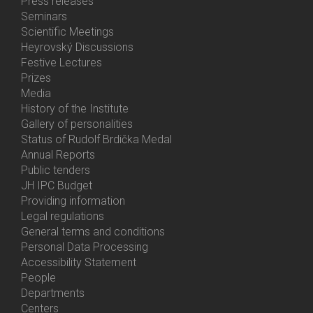
Bottom
Press releases
Menu
Seminars
Activities
Scientific Meetings
Heyrovský Discussions
Festive Lectures
Prizes
Media
History of the Institute
Gallery of personalities
Status of Rudolf Brdička Medal
Annual Reports
Bottom
Public tenders
Menu
JH IPC Budget
About
Providing information
Us
Legal regulations
General terms and conditions
Personal Data Processing
Accessibility Statement
People
Bottom
Departments
Menu
Centers