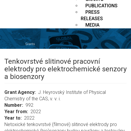
PUBLICATIONS
PRESS
RELEASES
MEDIA
Tenkovrstvé slitinové pracovní
elektrody pro elektrochemické senzory
a biosenzory
Grant Agency
J. Heyrovský Institute of Physical
Chemistry of the CAS, v. v. i.
Number
992
Year from
2022
Year to
2022
Netoxické tenkovrstvé (filmové) slitinové elektrody pro
elektrochemické (bio)senzory budou navrženy a testovány