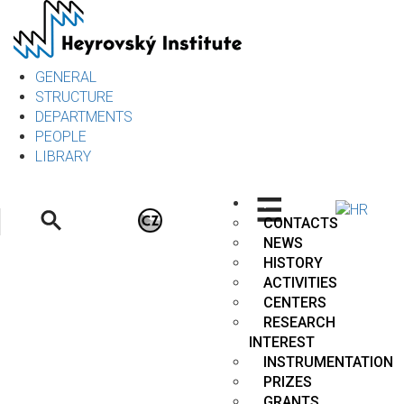
Skip
to
main
content
GENERAL
STRUCTURE
DEPARTMENTS
PEOPLE
LIBRARY
.
CONTACTS
NEWS
HISTORY
ACTIVITIES
CENTERS
RESEARCH
INTEREST
INSTRUMENTATION
PRIZES
GRANTS