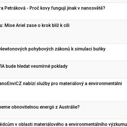
ra Petráková - Proč kovy fungují jinak v nanosvětě?
: Mise Ariel zase o krok blíž k cíli
 Newtonových pohybových zákonů k simulaci buňky
VIA bude hledat vesmírné poklady
anoEnviCZ nabízí služby pro materiálový a environmentální
eme obnovitelnou energii z Austrálie?
ědcům v oblasti materiálového a environmentálního výzkumu