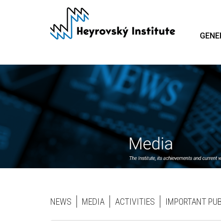
Skip
to
main
GENE
content
Homepage
NEWS
MEDIA
ACTIVITIES
IMPORTANT PU
Blocks