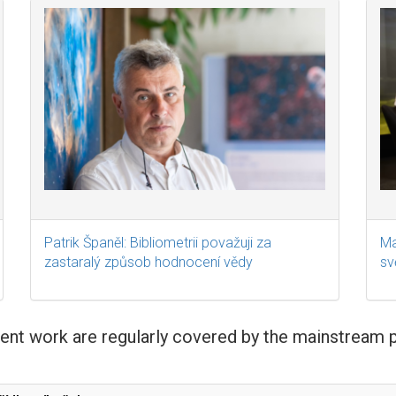
Patrik Španěl: Bibliometrii považuji za
Ma
zastaralý způsob hodnocení vědy
sv
rent work are regularly covered by the mainstream 