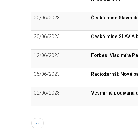
20/06/2023
Česká mise Slavia do
20/06/2023
Česká mise SLAVIA b
12/06/2023
Forbes: Vladimíra P
05/06/2023
Radiožurnál: Nové b
02/06/2023
Vesmírná podívaná d
Pagination
Previous
‹‹
page