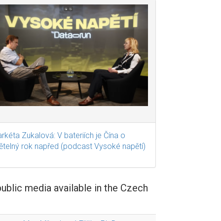
rkéta Zukalová: V bateriích je Čína o
ětelný rok napřed (podcast Vysoké napětí)
public media available in the Czech