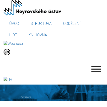
Přejít
k
hlavnímu
obsahu
ÚVOD
STRUKTURA
ODDĚLENÍ
LIDÉ
KNIHOVNA
.