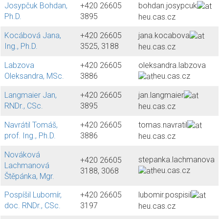
Josypčuk Bohdan,
+420 26605
bohdan.josypcuk
Ph.D.
3895
heu.cas.cz
Kocábová Jana,
+420 26605
jana.kocabova
Ing., Ph.D.
3525, 3188
heu.cas.cz
Labzova
+420 26605
oleksandra.labzova
Oleksandra, MSc.
3886
heu.cas.cz
Langmaier Jan,
+420 26605
jan.langmaier
RNDr., CSc.
3895
heu.cas.cz
Navrátil Tomáš,
+420 26605
tomas.navratil
prof. Ing., Ph.D.
3886
heu.cas.cz
Nováková
stepanka.lachmanova
+420 26605
Lachmanová
heu.cas.cz
3188, 3068
Štěpánka, Mgr.
Pospíšil Lubomír,
+420 26605
lubomir.pospisil
doc. RNDr., CSc.
3197
heu.cas.cz