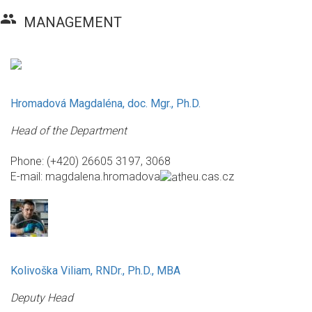
group
MANAGEMENT
Hromadová Magdaléna, doc. Mgr., Ph.D.
Head of the Department
Phone: (+420) 26605 3197, 3068
E-mail:
magdalena.hromadova
heu.cas.cz
Kolivoška Viliam, RNDr., Ph.D., MBA
Deputy Head