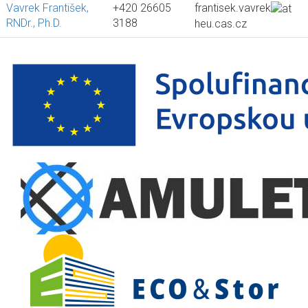
Vavrek František,
+420 26605
frantisek.vavrek
RNDr., Ph.D.
3188
heu.cas.cz