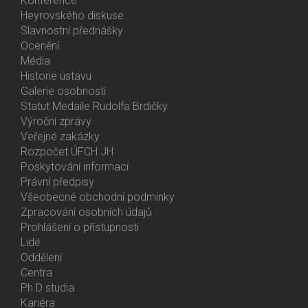
Konference
Heyrovského diskuse
Slavnostní přednášky
Ocenění
Média
Historie ústavu
Galerie osobností
Statut Medaile Rudolfa Brdičky
Výroční zprávy
Bottom
Veřejné zakázky
Menu
Rozpočet ÚFCH JH
About
Poskytování informací
Us
Právní předpisy
Všeobecné obchodní podmínky
Zpracování osobních údajů
Prohlášení o přístupnosti
Lidé
Bottom
Oddělení
Menu
Centra
Contacts
Ph.D studia
Kariéra