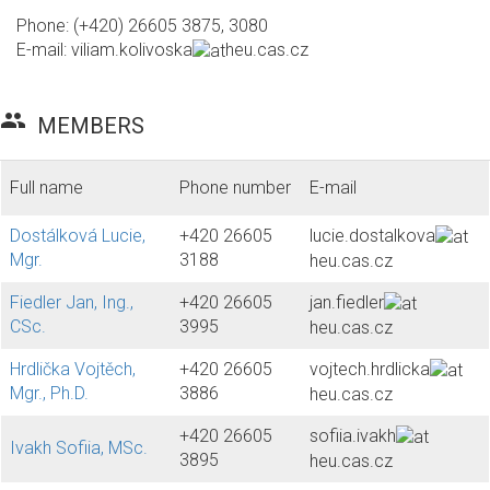
Phone: (+420) 26605 3875, 3080
E-mail:
viliam.kolivoska
heu.cas.cz
group
MEMBERS
Full name
Phone number
E-mail
Dostálková Lucie,
+420 26605
lucie.dostalkova
Mgr.
3188
heu.cas.cz
Fiedler Jan, Ing.,
+420 26605
jan.fiedler
CSc.
3995
heu.cas.cz
Hrdlička Vojtěch,
+420 26605
vojtech.hrdlicka
Mgr., Ph.D.
3886
heu.cas.cz
+420 26605
sofiia.ivakh
Ivakh Sofiia, MSc.
3895
heu.cas.cz