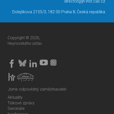
director@jh-inst.cas.cz
Dolejškova 2155/3, 182 00 Praha 8, Česká republika
Copyright © 2026,
Heyrovského ústav
Jsme odpovědný zaměstnavatel.
Aktuality
Bottom
Tiskové zprávy
Menu
Semináře
Activities