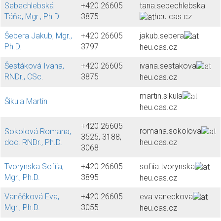
Sebechlebská
+420 26605
tana.sebechlebska
Táňa, Mgr., Ph.D.
3875
heu.cas.cz
Šebera Jakub, Mgr.,
+420 26605
jakub.sebera
Ph.D.
3797
heu.cas.cz
Šestáková Ivana,
+420 26605
ivana.sestakova
RNDr., CSc.
3875
heu.cas.cz
martin.sikula
Šikula Martin
heu.cas.cz
+420 26605
romana.sokolova
Sokolová Romana,
3525, 3188,
heu.cas.cz
doc. RNDr., Ph.D.
3068
Tvorynska Sofiia,
+420 26605
sofiia.tvorynska
Mgr., Ph.D.
3895
heu.cas.cz
Vaněčková Eva,
+420 26605
eva.vaneckova
Mgr., Ph.D.
3055
heu.cas.cz